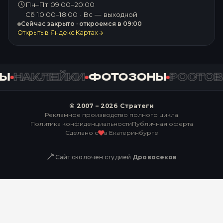
Пн–Пт 09:00–20:00
Сб 10:00–18:00 · Вс — выходной
Сейчас закрыто · откроемся в 09:00
Открыть в Яндекс.Картах
НАКЛЕЙКИ
ФОТОЗОНЫ
РОСТОВЫ
© 2007 –
2026
Стратеги
Рекламное производство полного цикла
Политика конфиденциальности
Публичная оферта
Сделано с
в Екатеринбурге
♥
Сайт сколочен студией
Дровосеков