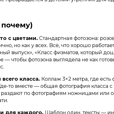
 почему)
то с цветами.
Стандартная фотозона: розов
но, но как у всех. Всё, что хорошо работает
ный выпуск», «Класс физматов, который до
 — чтобы фотозона выглядела не как готовый
с.
всего класса.
Коллаж 3×2 метра, где есть
Где-то вместе — общая фотография класса с
— раздают по фотографиям ножницами или ос
ти.
и для каждого.
Шаблон один, тексты — ин