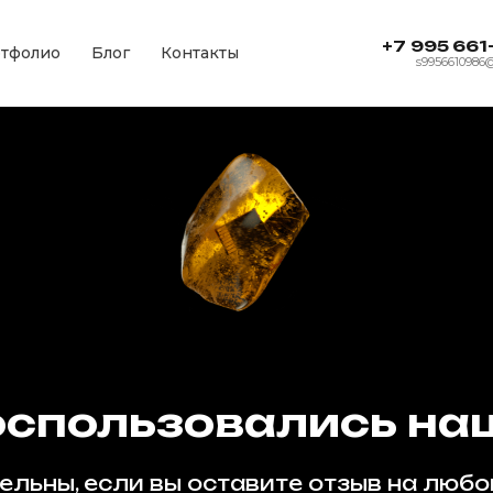
+7 995 661
тфолио
Блог
Контакты
s9956610986
воспользовались на
ельны, если вы оставите отзыв на люб