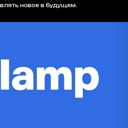
влять новое в будущем.
вьте отзыв на
Флампе