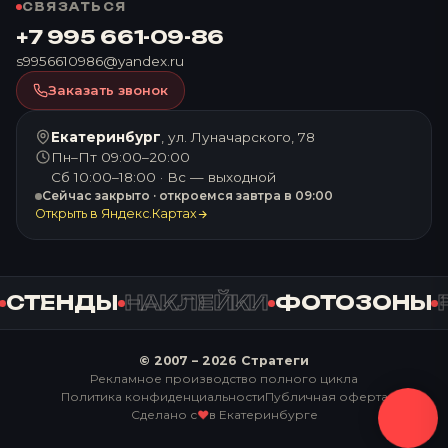
СВЯЗАТЬСЯ
+7 995 661-09-86
s9956610986@yandex.ru
Заказать звонок
Екатеринбург
, ул. Луначарского, 78
Пн–Пт 09:00–20:00
Сб 10:00–18:00 · Вс — выходной
Сейчас закрыто · откроемся завтра в 09:00
Открыть в Яндекс.Картах
СТЕНДЫ
НАКЛЕЙКИ
ФОТОЗОНЫ
Р
© 2007 –
2026
Стратеги
Рекламное производство полного цикла
Политика конфиденциальности
Публичная оферта
Сделано с
в Екатеринбурге
♥