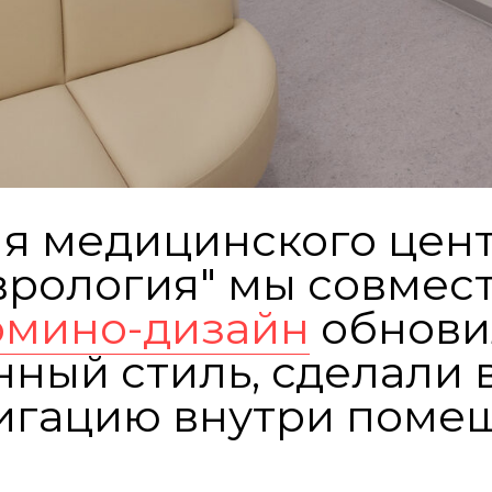
я медицинского цен
врология" мы совмест
мино-дизайн
обнови
ный стиль, сделали 
игацию внутри поме