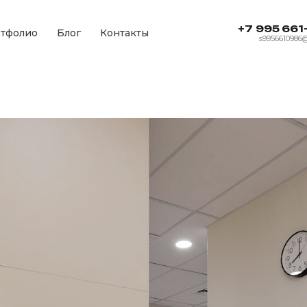
+7 995 661
тфолио
Блог
Контакты
s9956610986