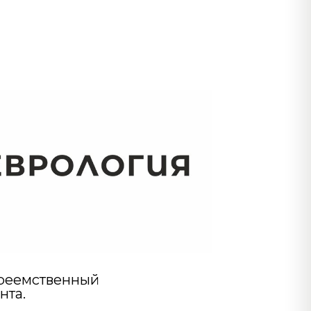
преемственный
нта.