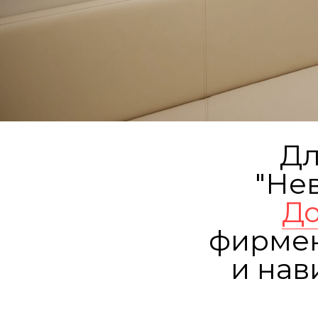
Дл
"Не
До
фирмен
и нав