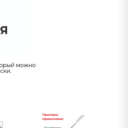
торый можно
ски.