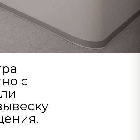
тра
но с
ли
вывеску
щения.