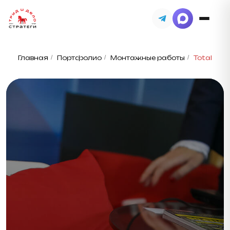
Главная
/
Портфолио
/
Монтажные работы
/
Total